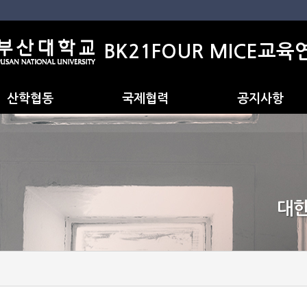
BK21FOUR MICE교
산학협동
국제협력
공지사항
국제프로그램 교류현황
장단기파견
해외석학초빙
대한