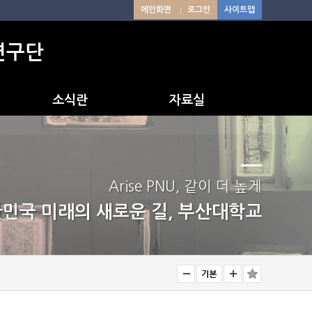
메인화면
로그인
사이트맵
육연구단
소식란
자료실
1차년도 자체평가보고
서
2차년도 자체평가보고
서
Arise PNU, 같이 더 높게
민국 미래의 새로운 길, 부산대학교
중간 성과평가 보고서