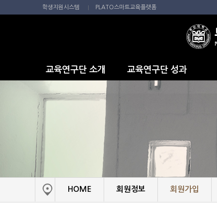
학생지원시스템
PLATO스마트교육플랫폼
교육연구단 소개
교육연구단 성과
인사말
교육성과
사업개요
연구성과
참여교수진
연혁
오시는길
HOME
회원정보
회원가입